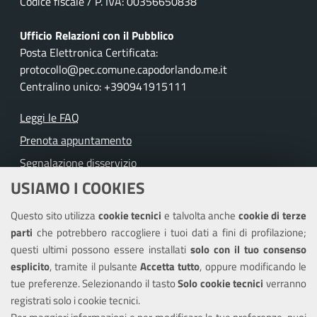
Codice fiscale / P. IVA: 00356650838
Ufficio Relazioni con il Pubblico
Posta Elettronica Certificata:
protocollo@pec.comune.capodorlando.me.it
Centralino unico: +390941915111
Leggi le FAQ
Prenota appuntamento
Segnalazione disservizio
USIAMO I COOKIES
Richiesta assistenza
Questo sito utilizza
cookie tecnici
e talvolta anche
cookie di terze
Amministrazione trasparente
parti
che potrebbero raccogliere i tuoi dati a fini di profilazione;
Informativa privacy
questi ultimi possono essere installati
solo con il tuo consenso
Note legali
esplicito
, tramite il pulsante
Accetta tutto
, oppure modificando le
tue preferenze. Selezionando il tasto
Solo cookie tecnici
verranno
Piano di miglioramento del sito
registrati solo i cookie tecnici.
Dichiarazione di accessibilità