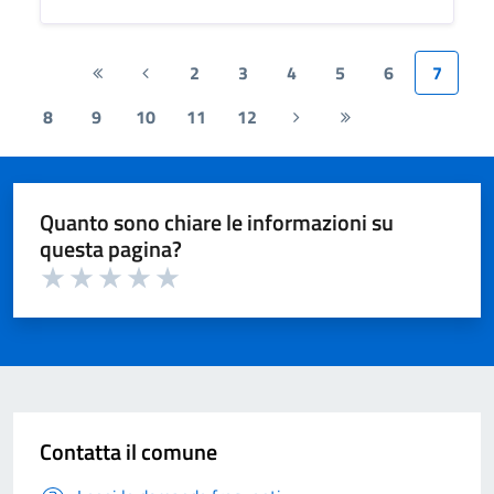
2
3
4
5
6
7
Prima
Pagina
pagina
precedente
8
9
10
11
12
Pagina
Ultima
successiva
pagina
Quanto sono chiare le informazioni su
questa pagina?
Valuta 1 su 5
Valuta 2 su 5
Valuta 3 su 5
Valuta 4 su 5
Valuta 5 su 5
Contatta il comune