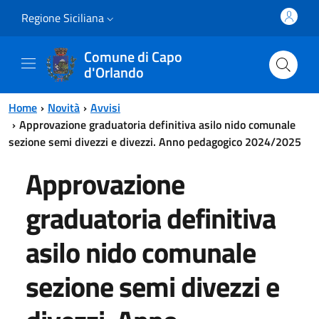
Vai al contenuto principale
Vai al menu principale
Regione Siciliana
Comune di Capo
d'Orlando
Home
Novità
Avvisi
Approvazione graduatoria definitiva asilo nido comunale
sezione semi divezzi e divezzi. Anno pedagogico 2024/2025
Approvazione
graduatoria definitiva
asilo nido comunale
sezione semi divezzi e