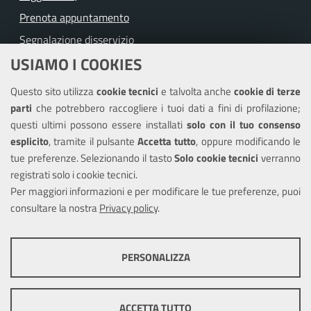
Prenota appuntamento
Segnalazione disservizio
USIAMO I COOKIES
Richiesta assistenza
Questo sito utilizza
cookie tecnici
e talvolta anche
cookie di terze
Amministrazione trasparente
parti
che potrebbero raccogliere i tuoi dati a fini di profilazione;
Informativa privacy
questi ultimi possono essere installati
solo con il tuo consenso
Note legali
esplicito
, tramite il pulsante
Accetta tutto
, oppure modificando le
tue preferenze. Selezionando il tasto
Solo cookie tecnici
verranno
Piano di miglioramento del sito
registrati solo i cookie tecnici.
Dichiarazione di accessibilità
Per maggiori informazioni e per modificare le tue preferenze, puoi
consultare la nostra
Privacy policy
.
SEGUICI SU
PERSONALIZZA
Facebook
Youtube
Instagram
COOKIE TECNICI
Questi cookie consentono la corretta navigazione del sito e la rendono
ACCETTA TUTTO