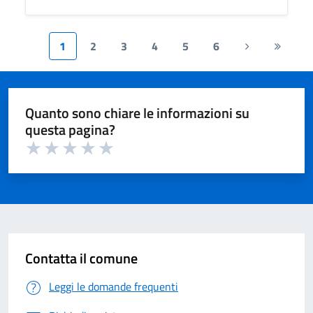
1
2
3
4
5
6
Pagina
Ultima
successiva
pagina
Quanto sono chiare le informazioni su
questa pagina?
Valuta 1 su 5
Valuta 2 su 5
Valuta 3 su 5
Valuta 4 su 5
Valuta 5 su 5
Contatta il comune
Leggi le domande frequenti