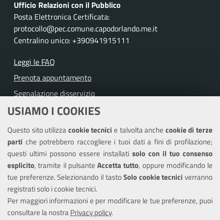
Ufficio Relazioni con il Pubblico
Posta Elettronica Certificata:
protocollo@pec.comune.capodorlando.me.it
Centralino unico: +390941915111
Leggi le FAQ
Prenota appuntamento
Segnalazione disservizio
USIAMO I COOKIES
Richiesta assistenza
Questo sito utilizza
cookie tecnici
e talvolta anche
cookie di terze
Amministrazione trasparente
parti
che potrebbero raccogliere i tuoi dati a fini di profilazione;
Informativa privacy
questi ultimi possono essere installati
solo con il tuo consenso
Note legali
esplicito
, tramite il pulsante
Accetta tutto
, oppure modificando le
tue preferenze. Selezionando il tasto
Solo cookie tecnici
verranno
Piano di miglioramento del sito
registrati solo i cookie tecnici.
Dichiarazione di accessibilità
Per maggiori informazioni e per modificare le tue preferenze, puoi
consultare la nostra
Privacy policy
.