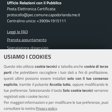
Ufficio Relazioni con il Pubblico
Posta Elettronica Certificata:
protocollo@pec.comune.capodorlando.me.it
Centralino unico: +390941915111
Leggi le FAQ
Prenota appuntamento
Segnalazione disservizio
USIAMO I COOKIES
Richiesta assistenza
Questo sito utilizza
cookie tecnici
e talvolta anche
cookie di terze
Amministrazione trasparente
parti
che potrebbero raccogliere i tuoi dati a fini di profilazione;
Informativa privacy
questi ultimi possono essere installati
solo con il tuo consenso
Note legali
esplicito
, tramite il pulsante
Accetta tutto
, oppure modificando le
tue preferenze. Selezionando il tasto
Solo cookie tecnici
verranno
Piano di miglioramento del sito
registrati solo i cookie tecnici.
Dichiarazione di accessibilità
Per maggiori informazioni e per modificare le tue preferenze, puoi
consultare la nostra
Privacy policy
.