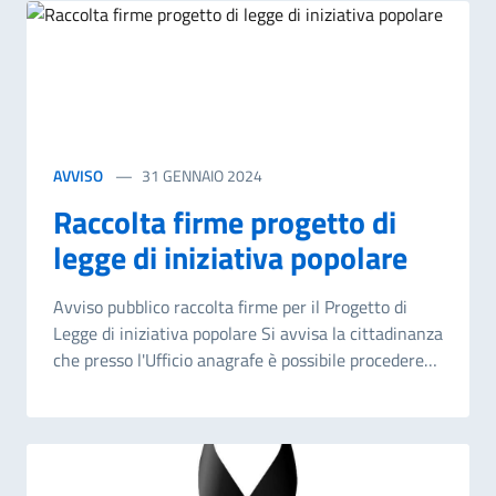
servizio nido per l'anno pedagogico 2024/2025 si
stabilisce che le ammissioni potranno essere
effettuate sulla base dei posti disponibili il cui
numero è stato determinato sulla base delle risorse
umane necessarie a rispettare gli standard previsti
relativamente al rapporto numerico
AVVISO
31 GENNAIO 2024
educatore/bambino.
Raccolta firme progetto di
legge di iniziativa popolare
Avviso pubblico raccolta firme per il Progetto di
Legge di iniziativa popolare Si avvisa la cittadinanza
che presso l'Ufficio anagrafe è possibile procedere
alla sottoscrizione dei moduli per la raccolta firme
per le seguenti proposte di legge di iniziativa
popolare, qui di seguito elencati: DIRITTO ALLA
LIBERTA'DI PAGAMENTO IN CONTANTI. All'art.
1277 del codice civile (Debito di somma di danaro),