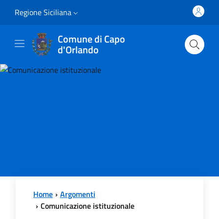
Vai al contenuto principale
Vai al menu principale
Regione Siciliana
Comune di Capo
d'Orlando
Home
Argomenti
Comunicazione istituzionale