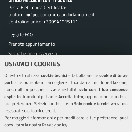
Ufficio Relazioni con il Pubblico
Posta Elettronica Certificata:
protocollo@pec.comune.capodorlando.me.it
Centralino unico: +390941915111
Leggi le FAQ
Prenota appuntamento
Segnalazione disservizio
USIAMO I COOKIES
Richiesta assistenza
Questo sito utilizza
cookie tecnici
e talvolta anche
cookie di terze
Amministrazione trasparente
parti
che potrebbero raccogliere i tuoi dati a fini di profilazione;
Informativa privacy
questi ultimi possono essere installati
solo con il tuo consenso
Note legali
esplicito
, tramite il pulsante
Accetta tutto
, oppure modificando le
tue preferenze. Selezionando il tasto
Solo cookie tecnici
verranno
Piano di miglioramento del sito
registrati solo i cookie tecnici.
Dichiarazione di accessibilità
Per maggiori informazioni e per modificare le tue preferenze, puoi
consultare la nostra
Privacy policy
.