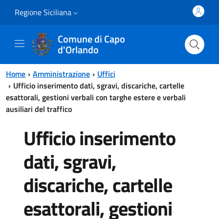
Vai al contenuto principale
Vai al menu principale
Regione Siciliana
Comune di Capo
d'Orlando
Home
Amministrazione
Uffici
Ufficio inserimento dati, sgravi, discariche, cartelle
esattorali, gestioni verbali con targhe estere e verbali
ausiliari del traffico
Ufficio inserimento
dati, sgravi,
discariche, cartelle
esattorali, gestioni