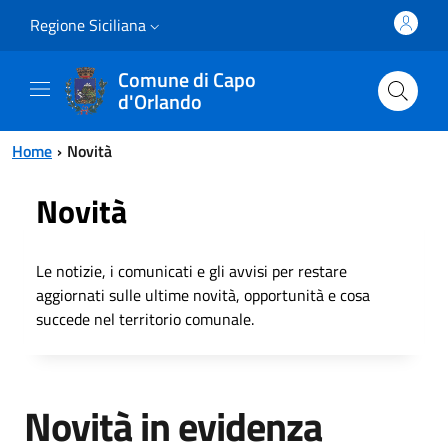
Vai al contenuto principale
Vai al menu principale
Regione Siciliana
Comune di Capo
d'Orlando
Home
Novità
Novità
Le notizie, i comunicati e gli avvisi per restare
aggiornati sulle ultime novità, opportunità e cosa
succede nel territorio comunale.
Novità in evidenza