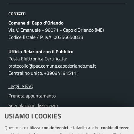
CONTATTI
Comune di Capo d'Orlando
Via V. Emanuele - 98071 - Capo d'Orlando (ME)
Codice fiscale / P. IVA: 00356650838
Ufficio Relazioni con il Pubblico
Posta Elettronica Certificata:
protocollo@pec.comune.capodorlando.me.it
Centralino unico: +390941915111
Leggi le FAQ
Prenota appuntamento
Segnalazione disservizio
USIAMO I COOKIES
Richiesta assistenza
Questo sito utilizza
cookie tecnici
e talvolta anche
cookie di terze
Amministrazione trasparente