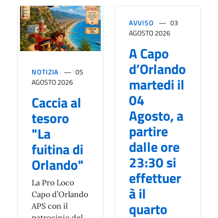
AVVISO
03
AGOSTO 2026
A Capo
d’Orlando
NOTIZIA
05
martedi il
AGOSTO 2026
04
Caccia al
Agosto, a
tesoro
partire
"La
dalle ore
fuitina di
23:30 si
Orlando"
effettuer
La Pro Loco
à il
Capo d’Orlando
quarto
APS con il
patrocinio del