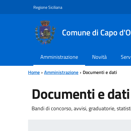
Vai al contenuto principale
Vai al menu principale
Regione Siciliana
Comune di Capo d'O
Amministrazione
Novità
Serv
Home
Amministrazione
Documenti e dati
Documenti e dati
Bandi di concorso, avvisi, graduatorie, statis