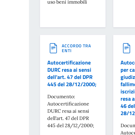
uso beni immobili
ACCORDO TRA
ENTI
Autocertificazione
Autoce
DURC resa ai sensi
per ca
dell'art. 47 del DPR
giudiz
445 del 28/12/2000;
fallim
iscriz
Documento:
resa a
Autocertificazione
46 de
DURC resa ai sensi
28/12
dell'art. 47 del DPR
445 del 28/12/2000;
Docum
Autoce