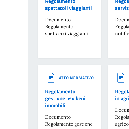
Regolamento
Regol
spettacoli viaggianti
serviz
Documento:
Docum
Regolamento
Regola
spettacoli viaggianti
notifi
ATTO NORMATIVO
Regolamento
Regol
gestione uso beni
in agr
immobili
Docum
Documento:
Regola
Regolamento gestione
agrico