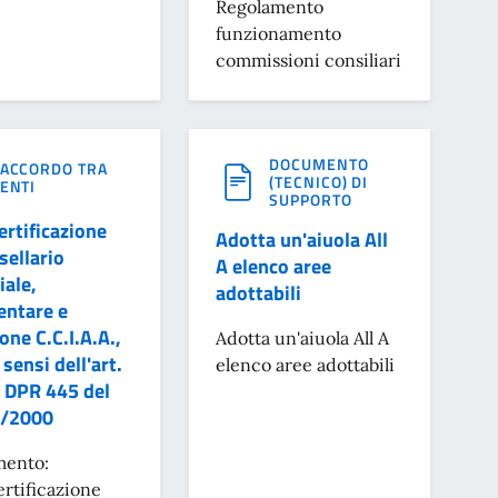
Regolamento
funzionamento
commissioni consiliari
DOCUMENTO
ACCORDO TRA
(TECNICO) DI
ENTI
SUPPORTO
rtificazione
Adotta un'aiuola All
sellario
A elenco aree
iale,
adottabili
entare e
ione C.C.I.A.A.,
Adotta un'aiuola All A
 sensi dell'art.
elenco aree adottabili
l DPR 445 del
/2000
ento:
rtificazione