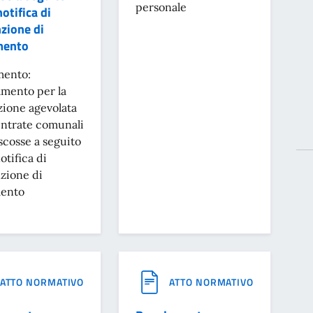
personale
notifica di
zione di
mento
ento:
mento per la
zione agevolata
entrate comunali
scosse a seguito
otifica di
zione di
ento
ATTO NORMATIVO
ATTO NORMATIVO