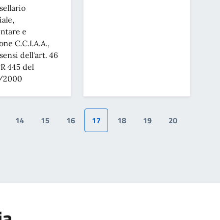
sellario
iale,
entare e
one C.C.I.A.A.,
sensi dell'art. 46
R 445 del
/2000
14
15
16
17
18
19
20
ia