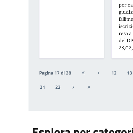
per ca
giudiz
fallim
iscrizi
resa a 
del DP
28/12
Pagina 17 di 28
12
13
Prima
Pagina
pagina
precedente
21
22
Pagina
Ultima
successiva
pagina
Esplora per categor