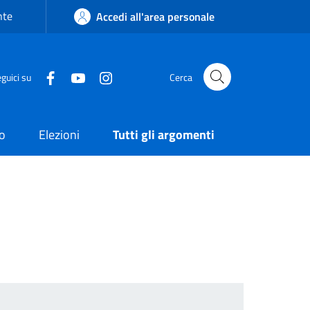
nte
Accedi all'area personale
guici su
Cerca
o
Elezioni
Tutti gli argomenti