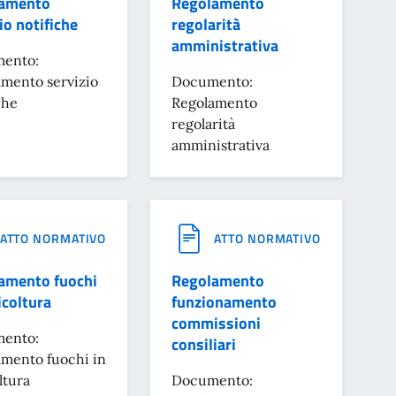
amento
Regolamento
io notifiche
regolarità
amministrativa
ento:
mento servizio
Documento:
che
Regolamento
regolarità
amministrativa
ATTO NORMATIVO
ATTO NORMATIVO
amento fuochi
Regolamento
icoltura
funzionamento
commissioni
ento:
consiliari
mento fuochi in
ltura
Documento: