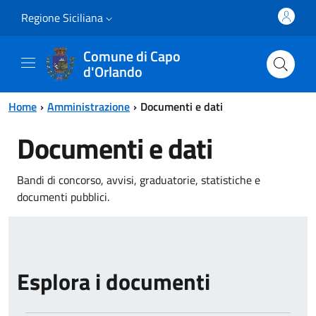
Vai al contenuto principale
Vai al menu principale
Regione Siciliana
Comune di Capo
d'Orlando
Home
Amministrazione
Documenti e dati
Documenti e dati
Bandi di concorso, avvisi, graduatorie, statistiche e
documenti pubblici.
Esplora i documenti