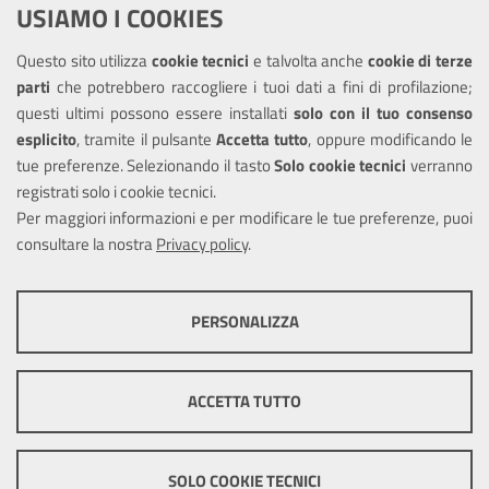
USIAMO I COOKIES
Richiesta assistenza
Questo sito utilizza
cookie tecnici
e talvolta anche
cookie di terze
Amministrazione trasparente
parti
che potrebbero raccogliere i tuoi dati a fini di profilazione;
Informativa privacy
questi ultimi possono essere installati
solo con il tuo consenso
Note legali
esplicito
, tramite il pulsante
Accetta tutto
, oppure modificando le
tue preferenze. Selezionando il tasto
Solo cookie tecnici
verranno
Piano di miglioramento del sito
registrati solo i cookie tecnici.
Dichiarazione di accessibilità
Per maggiori informazioni e per modificare le tue preferenze, puoi
consultare la nostra
Privacy policy
.
SEGUICI SU
PERSONALIZZA
Facebook
Youtube
Instagram
COOKIE TECNICI
Questi cookie consentono la corretta navigazione del sito e la rendono
ACCETTA TUTTO
ottimale per ogni utente. Essi non raccolgono i tuoi dati e le tue
informazioni di navigazione per scopi di marketing e profilazione, e
Mappa del sito
Cookie policy
Sito
pertanto possono essere utilizzati senza bisogno di acquisire il tuo
precedente
Credits
consenso.
SOLO COOKIE TECNICI