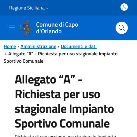
Vai al contenuto principale
Vai al menu principale
Regione Siciliana
Comune di Capo
d'Orlando
Home
Amministrazione
Documenti e dati
Allegato “A” - Richiesta per uso stagionale Impianto
Sportivo Comunale
Allegato “A” -
Richiesta per uso
stagionale Impianto
Sportivo Comunale
Richiesta di concessione uso stagionale Impianto