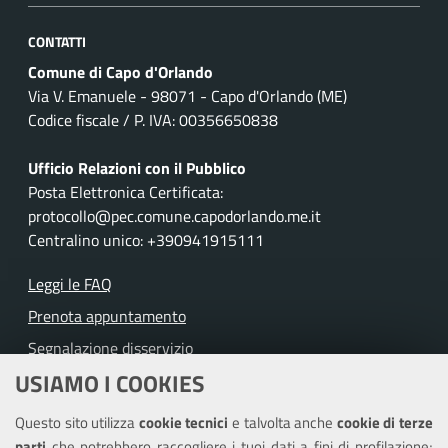
CONTATTI
Comune di Capo d'Orlando
Via V. Emanuele - 98071 - Capo d'Orlando (ME)
Codice fiscale / P. IVA: 00356650838
Ufficio Relazioni con il Pubblico
Posta Elettronica Certificata:
protocollo@pec.comune.capodorlando.me.it
Centralino unico: +390941915111
Leggi le FAQ
Prenota appuntamento
Segnalazione disservizio
USIAMO I COOKIES
Richiesta assistenza
Questo sito utilizza
cookie tecnici
e talvolta anche
cookie di terze
Amministrazione trasparente
parti
che potrebbero raccogliere i tuoi dati a fini di profilazione;