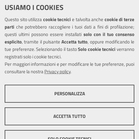
USIAMO I COOKIES
Richiesta assistenza
Questo sito utilizza
cookie tecnici
e talvolta anche
cookie di terze
Amministrazione trasparente
parti
che potrebbero raccogliere i tuoi dati a fini di profilazione;
Informativa privacy
questi ultimi possono essere installati
solo con il tuo consenso
Note legali
esplicito
, tramite il pulsante
Accetta tutto
, oppure modificando le
tue preferenze. Selezionando il tasto
Solo cookie tecnici
verranno
Piano di miglioramento del sito
registrati solo i cookie tecnici.
Dichiarazione di accessibilità
Per maggiori informazioni e per modificare le tue preferenze, puoi
consultare la nostra
Privacy policy
.
SEGUICI SU
PERSONALIZZA
Facebook
Youtube
Instagram
COOKIE TECNICI
Questi cookie consentono la corretta navigazione del sito e la rendono
ACCETTA TUTTO
ottimale per ogni utente. Essi non raccolgono i tuoi dati e le tue
informazioni di navigazione per scopi di marketing e profilazione, e
Mappa del sito
Cookie policy
Sito
pertanto possono essere utilizzati senza bisogno di acquisire il tuo
precedente
Credits
consenso.
SOLO COOKIE TECNICI