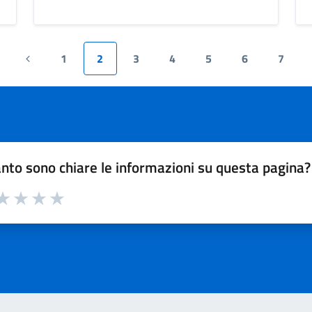
1
2
3
4
5
6
7
rima
Pagina
agina
precedente
nto sono chiare le informazioni su questa pagina?
a 1 su 5
aluta 2 su 5
Valuta 3 su 5
Valuta 4 su 5
Valuta 5 su 5