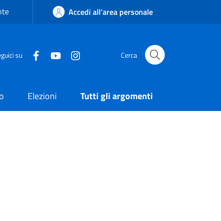
nte
Accedi all'area personale
guici su
Cerca
o
Elezioni
Tutti gli argomenti