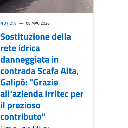
NOTIZIA
08 MAG 2026
Sostituzione della
rete idrica
danneggiata in
contrada Scafa Alta,
Galipò: "Grazie
all'azienda Irritec per
il prezioso
contributo"
A breve l'avvio del lavori