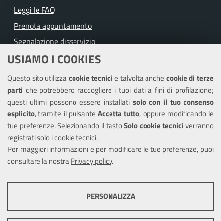
Leggi le FAQ
Prenota appuntamento
Segnalazione disservizio
USIAMO I COOKIES
Richiesta assistenza
Questo sito utilizza
cookie tecnici
e talvolta anche
cookie di terze
Amministrazione trasparente
parti
che potrebbero raccogliere i tuoi dati a fini di profilazione;
Informativa privacy
questi ultimi possono essere installati
solo con il tuo consenso
Note legali
esplicito
, tramite il pulsante
Accetta tutto
, oppure modificando le
tue preferenze. Selezionando il tasto
Solo cookie tecnici
verranno
Piano di miglioramento del sito
registrati solo i cookie tecnici.
Dichiarazione di accessibilità
Per maggiori informazioni e per modificare le tue preferenze, puoi
consultare la nostra
Privacy policy
.
SEGUICI SU
PERSONALIZZA
Facebook
Youtube
Instagram
COOKIE TECNICI