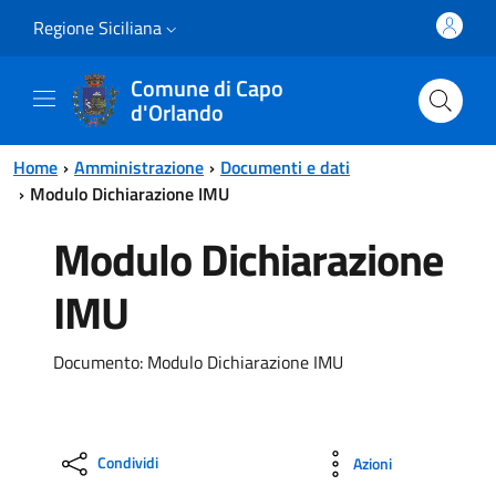
Vai al contenuto principale
Vai al menu principale
Regione Siciliana
Comune di Capo
d'Orlando
Home
Amministrazione
Documenti e dati
Modulo Dichiarazione IMU
Modulo Dichiarazione
IMU
Documento: Modulo Dichiarazione IMU
Condividi
Azioni