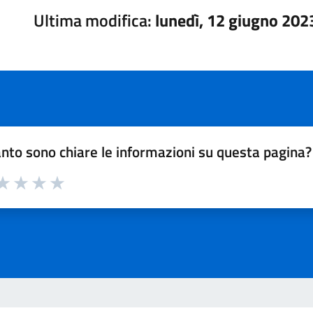
Ultima modifica:
lunedì, 12 giugno 202
nto sono chiare le informazioni su questa pagina?
a 1 su 5
aluta 2 su 5
Valuta 3 su 5
Valuta 4 su 5
Valuta 5 su 5