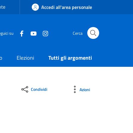
nte
Accedi all'area personale
guici su
Cerca
o
Elezioni
Tutti gli argomenti
Condividi
Azioni