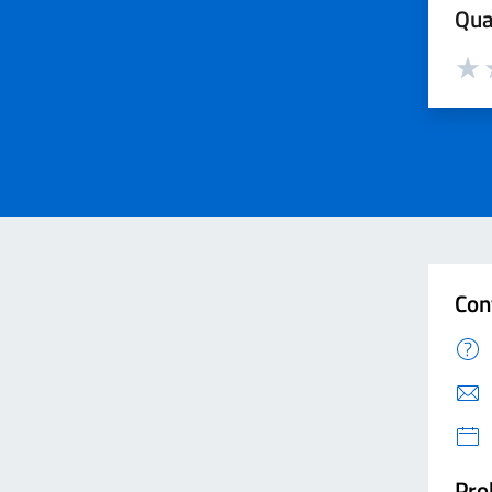
Qua
Valut
V
Con
Pro