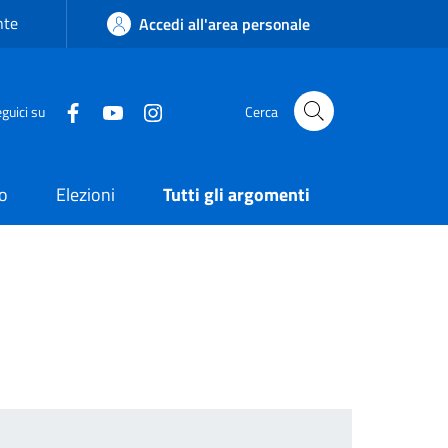
nte
Accedi all'area personale
guici su
Cerca
o
Elezioni
Tutti gli argomenti