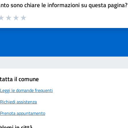
nto sono chiare le informazioni su questa pagina?
a 1 su 5
aluta 2 su 5
Valuta 3 su 5
Valuta 4 su 5
Valuta 5 su 5
tatta il comune
Leggi le domande frequenti
Richiedi assistenza
Prenota appuntamento
blemi in città