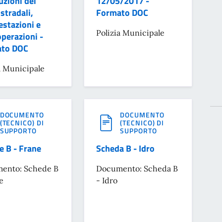
uzioni dei
12/05/2017 -
 stradali,
Formato DOC
estazioni e
Polizia Municipale
operazioni -
to DOC
a Municipale
DOCUMENTO
DOCUMENTO
(TECNICO) DI
(TECNICO) DI
SUPPORTO
SUPPORTO
e B - Frane
Scheda B - Idro
ento: Schede B
Documento: Scheda B
e
- Idro