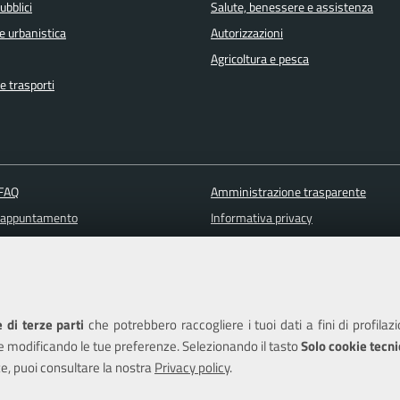
ubblici
Salute, benessere e assistenza
e urbanistica
Autorizzazioni
Agricoltura e pesca
e trasporti
 FAQ
Amministrazione trasparente
 appuntamento
Informativa privacy
ione disservizio
Note legali
a assistenza
Piano di miglioramento del sito
Dichiarazione di accessibilità
 di terze parti
che potrebbero raccogliere i tuoi dati a fini di profilaz
e modificando le tue preferenze. Selezionando il tasto
Solo cookie tecni
e, puoi consultare la nostra
Privacy policy
.