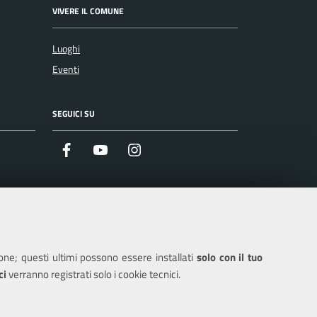
VIVERE IL COMUNE
Luoghi
Eventi
SEGUICI SU
Facebook
Youtube
Instagram
ione; questi ultimi possono essere installati
solo con il tuo
ci
verranno registrati solo i cookie tecnici.