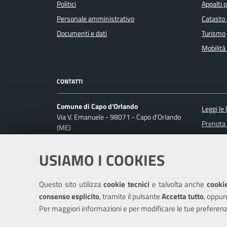
Politici
Appalti p
Personale amministrativo
Catasto 
Documenti e dati
Turismo
Mobilità 
CONTATTI
Comune di Capo d'Orlando
Leggi le
Via V. Emanuele - 98071 - Capo d'Orlando
Prenota
(ME)
Codice fiscale / P. IVA: 00356650838
Segnalaz
Richiest
USIAMO I COOKIES
Ufficio Relazioni con il Pubblico
Posta Elettronica Certificata:
protocollo@pec.comune.capodorlando.me.it
Questo sito utilizza
cookie tecnici
e talvolta anche
cookie
Centralino unico: +390941915111
consenso esplicito
, tramite il pulsante
Accetta tutto
, oppur
Per maggiori informazioni e per modificare le tue preferenz