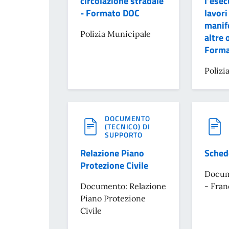
circolazione stradale
l’esec
- Formato DOC
lavori
manif
Polizia Municipale
altre 
Forma
Polizi
DOCUMENTO
(TECNICO) DI
SUPPORTO
Relazione Piano
Sched
Protezione Civile
Docum
Documento: Relazione
- Fran
Piano Protezione
Civile