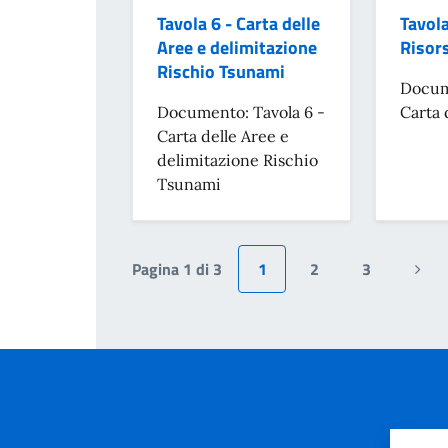
Tavola 6 - Carta delle
Tavola
Aree e delimitazione
Risor
Rischio Tsunami
Docume
Documento: Tavola 6 -
Carta 
Carta delle Aree e
delimitazione Rischio
Tsunami
Pagina 1 di 3
1
2
3
Pagi
succ