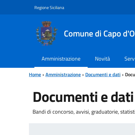
Vai al contenuto principale
Vai al menu principale
Regione Siciliana
Comune di Capo d'O
Amministrazione
Novità
Serv
Home
Amministrazione
Documenti e dati
Docu
Documenti e dati
Bandi di concorso, avvisi, graduatorie, statis