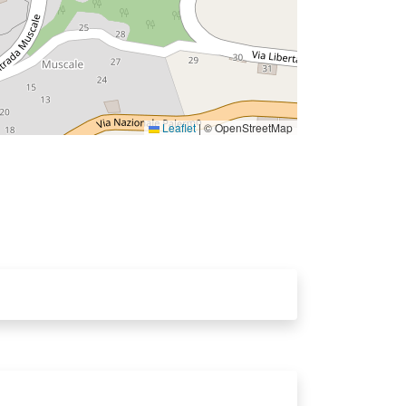
Leaflet
|
© OpenStreetMap