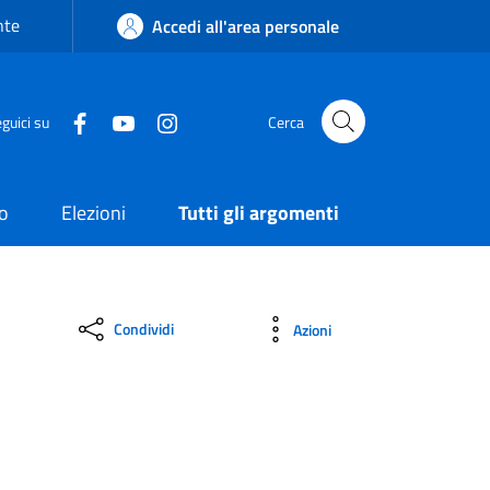
nte
Accedi all'area personale
guici su
Cerca
o
Elezioni
Tutti gli argomenti
Condividi
Azioni