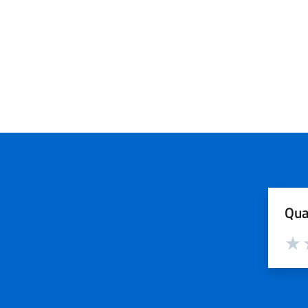
Qua
Valut
V