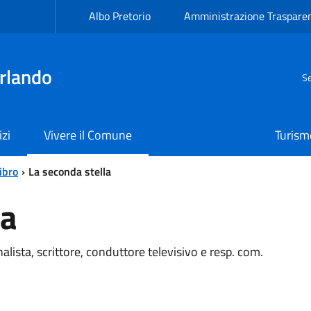
Albo Pretorio
Amministrazione Traspare
rlando
Se
izi
Vivere il Comune
Turism
ibro
La seconda stella
la
alista, scrittore, conduttore televisivo e resp. com.