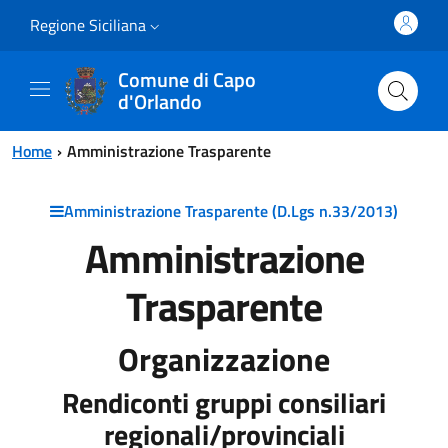
Vai al contenuto principale
Vai al menu principale
Regione Siciliana
Comune di Capo
d'Orlando
Home
Amministrazione Trasparente
Amministrazione Trasparente (D.Lgs n.33/2013)
Amministrazione
Trasparente
Organizzazione
Rendiconti gruppi consiliari
regionali/provinciali