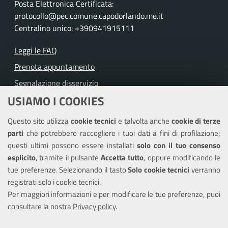
Posta Elettronica Certificata:
protocollo@pec.comune.capodorlando.me.it
Centralino unico: +390941915111
Leggi le FAQ
Prenota appuntamento
Segnalazione disservizio
USIAMO I COOKIES
Richiesta assistenza
Questo sito utilizza
cookie tecnici
e talvolta anche
cookie di terze
Amministrazione trasparente
parti
che potrebbero raccogliere i tuoi dati a fini di profilazione;
Informativa privacy
questi ultimi possono essere installati
solo con il tuo consenso
Note legali
esplicito
, tramite il pulsante
Accetta tutto
, oppure modificando le
tue preferenze. Selezionando il tasto
Solo cookie tecnici
verranno
Piano di miglioramento del sito
registrati solo i cookie tecnici.
Dichiarazione di accessibilità
Per maggiori informazioni e per modificare le tue preferenze, puoi
consultare la nostra
Privacy policy
.