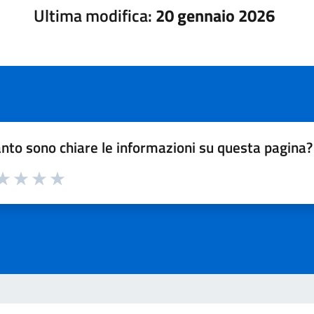
Ultima modifica:
20 gennaio 2026
nto sono chiare le informazioni su questa pagina?
a 1 su 5
aluta 2 su 5
Valuta 3 su 5
Valuta 4 su 5
Valuta 5 su 5