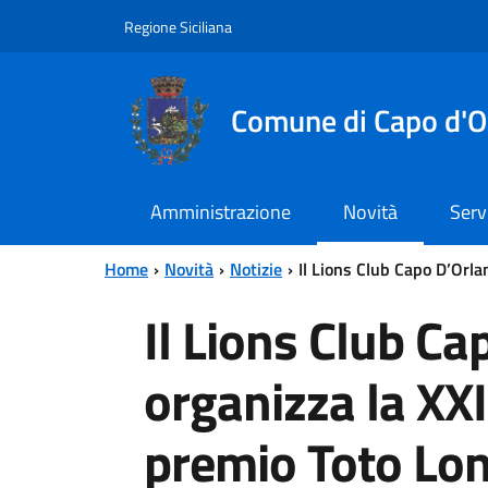
Vai al contenuto principale
Vai al menu principale
Regione Siciliana
Comune di Capo d'O
Amministrazione
Novità
Serv
Home
Novità
Notizie
Il Lions Club Capo D’Orla
Il Lions Club C
organizza la XXI
premio Toto Lo