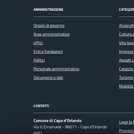
AMMINISTRAZIONE
CATEGORI
Organi di governo
Anagrafe
Aree amministrative
Cultura 
Uffici
Vita lav
Enti e fondazioni
Imprese
Politici
Appalti p
Personale amministrativo
Catasto 
Documenti e dati
Turismo
Mobilità 
CONTATTI
Comune di Capo d'Orlando
Leggi le
Via V. Emanuele - 98071 - Capo d'Orlando
Prenota
(ME)