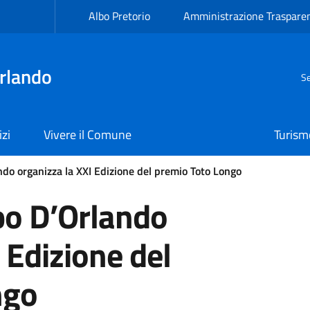
Albo Pretorio
Amministrazione Traspare
rlando
Se
izi
Vivere il Comune
Turism
ndo organizza la XXI Edizione del premio Toto Longo
apo D’Orlando
 Edizione del
ngo