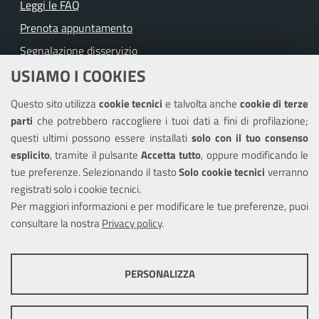
Leggi le FAQ
Prenota appuntamento
Segnalazione disservizio
USIAMO I COOKIES
Richiesta assistenza
Questo sito utilizza
cookie tecnici
e talvolta anche
cookie di terze
Amministrazione trasparente
parti
che potrebbero raccogliere i tuoi dati a fini di profilazione;
Informativa privacy
questi ultimi possono essere installati
solo con il tuo consenso
Note legali
esplicito
, tramite il pulsante
Accetta tutto
, oppure modificando le
tue preferenze. Selezionando il tasto
Solo cookie tecnici
verranno
Piano di miglioramento del sito
registrati solo i cookie tecnici.
Dichiarazione di accessibilità
Per maggiori informazioni e per modificare le tue preferenze, puoi
consultare la nostra
Privacy policy
.
SEGUICI SU
PERSONALIZZA
Facebook
Youtube
Instagram
COOKIE TECNICI
Questi cookie consentono la corretta navigazione del sito e la rendono