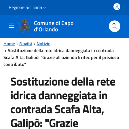
Vai al contenuto principale
Vai al menu principale
Regione Siciliana
Comune di Capo
d'Orlando
Home
Novità
Notizie
Sostituzione della rete idrica danneggiata in contrada
Scafa Alta, Galipò: "Grazie all'azienda Irritec per il prezioso
contributo"
Sostituzione della rete
idrica danneggiata in
contrada Scafa Alta,
Galipò: "Grazie