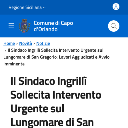
Vai al contenuto principale
Vai al menu principale
Regione Siciliana
Comune di Capo
d'Orlando
Home
Novità
Notizie
Il Sindaco Ingrillì Sollecita Intervento Urgente sul
Lungomare di San Gregorio: Lavori Aggiudicati e Avvio
Imminente
Il Sindaco Ingrillì
Sollecita Intervento
Urgente sul
Lungomare di San