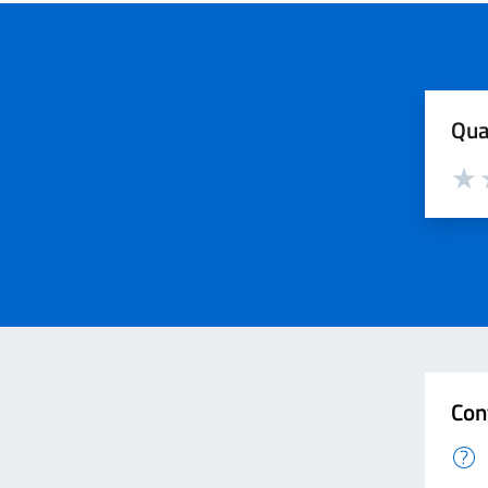
Qua
Valut
V
Con