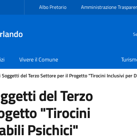
Albo Pretorio
Amministrazione Traspare
rlando
Se
izi
Vivere il Comune
Turism
Soggetti del Terzo Settore per il Progetto "Tirocini Inclusivi per Di
ggetti del Terzo
ogetto "Tirocini
abili Psichici"