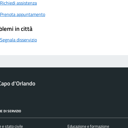
Richiedi assistenza
Prenota appuntamento
blemi in città
Segnala disservizio
Capo d'Orlando
E DI SERVIZIO
 e stato civile
Educazione e formazione