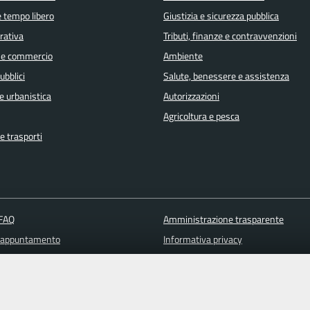
e tempo libero
Giustizia e sicurezza pubblica
orativa
Tributi, finanze e contravvenzioni
 e commercio
Ambiente
ubblici
Salute, benessere e assistenza
e urbanistica
Autorizzazioni
Agricoltura e pesca
e trasporti
 FAQ
Amministrazione trasparente
 appuntamento
Informativa privacy
ione disservizio
Note legali
a assistenza
Piano di miglioramento del sito
Dichiarazione di accessibilità