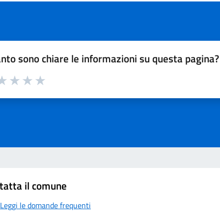
nto sono chiare le informazioni su questa pagina?
a 1 su 5
aluta 2 su 5
Valuta 3 su 5
Valuta 4 su 5
Valuta 5 su 5
tatta il comune
Leggi le domande frequenti