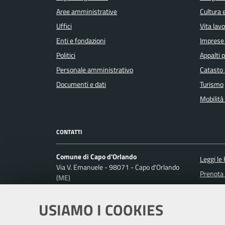
Aree amministrative
Cultura 
Uffici
Vita lav
Enti e fondazioni
Imprese
Politici
Appalti p
Personale amministrativo
Catasto 
Documenti e dati
Turismo
Mobilità 
CONTATTI
Comune di Capo d'Orlando
Leggi le
Via V. Emanuele - 98071 - Capo d'Orlando
Prenota
(ME)
Codice fiscale / P. IVA: 00356650838
Segnalaz
Richiest
USIAMO I COOKIES
Ufficio Relazioni con il Pubblico
Posta Elettronica Certificata: