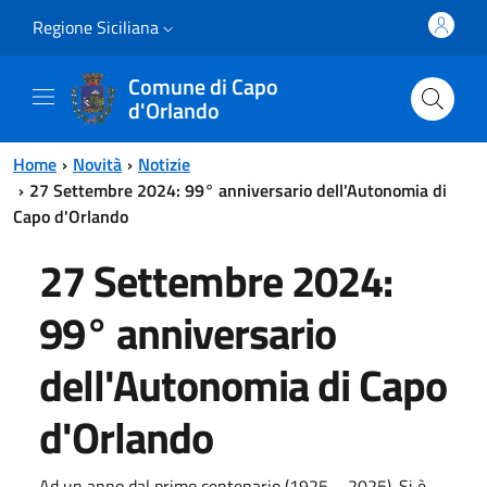
Vai al contenuto principale
Vai al menu principale
Regione Siciliana
Comune di Capo
d'Orlando
Home
Novità
Notizie
27 Settembre 2024: 99° anniversario dell'Autonomia di
Capo d'Orlando
27 Settembre 2024:
99° anniversario
dell'Autonomia di Capo
d'Orlando
Ad un anno dal primo centenario (1925 – 2025). Si è