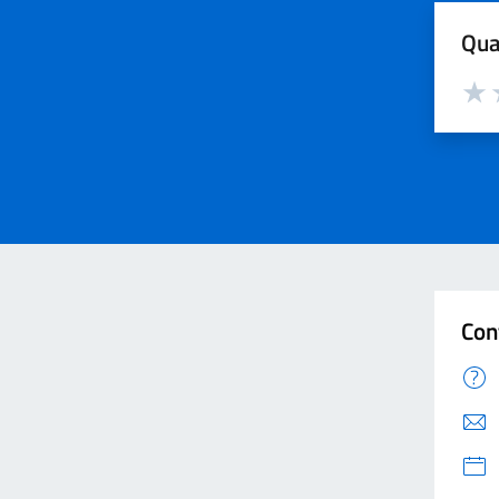
Qua
Valut
V
Con