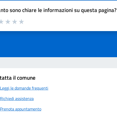
nto sono chiare le informazioni su questa pagina?
a 1 su 5
aluta 2 su 5
Valuta 3 su 5
Valuta 4 su 5
Valuta 5 su 5
tatta il comune
Leggi le domande frequenti
Richiedi assistenza
Prenota appuntamento