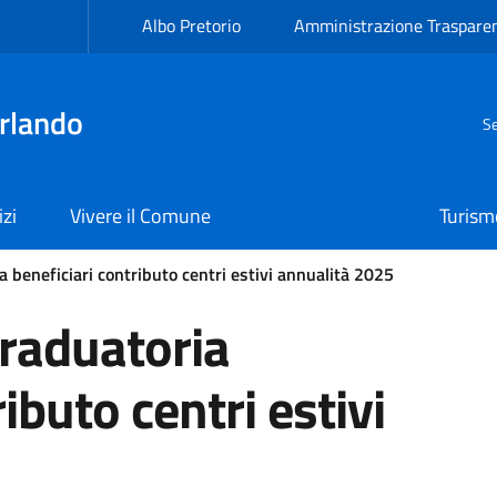
Albo Pretorio
Amministrazione Traspare
rlando
Se
izi
Vivere il Comune
Turism
 beneficiari contributo centri estivi annualità 2025
raduatoria
ibuto centri estivi