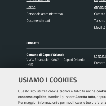
Enti e fondazioni
Imprese
Politici
Appalti p
Personale amministrativo
Catasto 
Documenti e dati
Turismo
Mobilità 
CONTATTI
Comune di Capo d'Orlando
Leggi le
Via V. Emanuele - 98071 - Capo d'Orlando
Prenota
(ME)
Codice fiscale / P. IVA: 00356650838
Segnalaz
Richiest
USIAMO I COOKIES
Ufficio Relazioni con il Pubblico
Posta Elettronica Certificata:
protocollo@pec.comune.capodorlando.me.it
Questo sito utilizza
cookie tecnici
e talvolta anche
cookie
Centralino unico: +390941915111
consenso esplicito
, tramite il pulsante
Accetta tutto
, oppur
Per maggiori informazioni e per modificare le tue preferenz