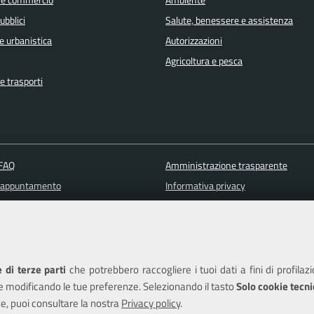
 e commercio
Ambiente
ubblici
Salute, benessere e assistenza
e urbanistica
Autorizzazioni
Agricoltura e pesca
e trasporti
 FAQ
Amministrazione trasparente
 appuntamento
Informativa privacy
ione disservizio
Note legali
a assistenza
Piano di miglioramento del sito
Dichiarazione di accessibilità
 di terze parti
che potrebbero raccogliere i tuoi dati a fini di profilaz
e modificando le tue preferenze. Selezionando il tasto
Solo cookie tecni
e, puoi consultare la nostra
Privacy policy
.