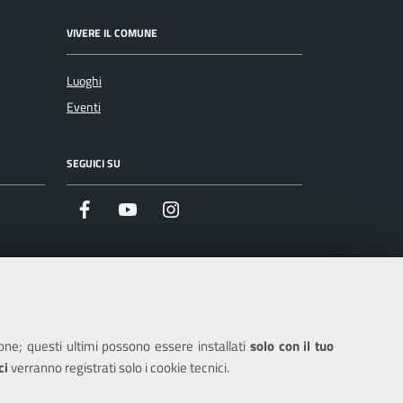
VIVERE IL COMUNE
Luoghi
Eventi
SEGUICI SU
Facebook
Youtube
Instagram
ione; questi ultimi possono essere installati
solo con il tuo
ci
verranno registrati solo i cookie tecnici.