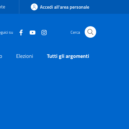
nte
Accedi all'area personale
guici su
Cerca
o
Elezioni
Tutti gli argomenti