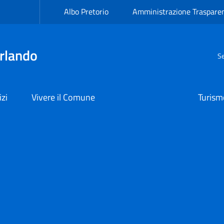
Albo Pretorio
Amministrazione Traspare
rlando
Se
izi
Vivere il Comune
Turism