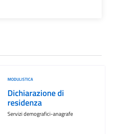
MODULISTICA
MODU
Dichiarazione di
Ce
residenza
re
Servizi demografici-anagrafe
Serv