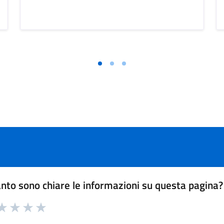
nto sono chiare le informazioni su questa pagina?
a 1 su 5
aluta 2 su 5
Valuta 3 su 5
Valuta 4 su 5
Valuta 5 su 5