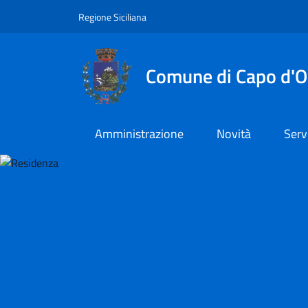
Vai al contenuto principale
Vai al menu principale
Regione Siciliana
Comune di Capo d'O
Amministrazione
Novità
Serv