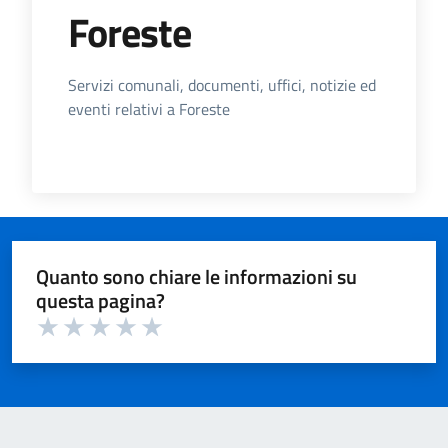
Foreste
Dettagli dell'Argomento
Servizi comunali, documenti, uffici, notizie ed
eventi relativi a Foreste
Quanto sono chiare le informazioni su
questa pagina?
Valuta 1 su 5
Valuta 2 su 5
Valuta 3 su 5
Valuta 4 su 5
Valuta 5 su 5