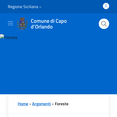
Vai al contenuto principale
Vai al menu principale
Regione Siciliana
Comune di Capo
d'Orlando
Home
Argomenti
Foreste