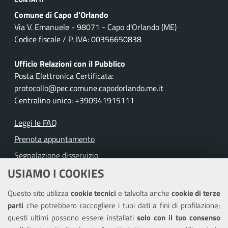
Comune di Capo d'Orlando
Via V. Emanuele - 98071 - Capo d'Orlando (ME)
Codice fiscale / P. IVA: 00356650838
Ufficio Relazioni con il Pubblico
Posta Elettronica Certificata:
protocollo@pec.comune.capodorlando.me.it
Centralino unico: +390941915111
Leggi le FAQ
Prenota appuntamento
Segnalazione disservizio
USIAMO I COOKIES
Richiesta assistenza
Questo sito utilizza
cookie tecnici
e talvolta anche
cookie di terze
Amministrazione trasparente
parti
che potrebbero raccogliere i tuoi dati a fini di profilazione;
Informativa privacy
questi ultimi possono essere installati
solo con il tuo consenso