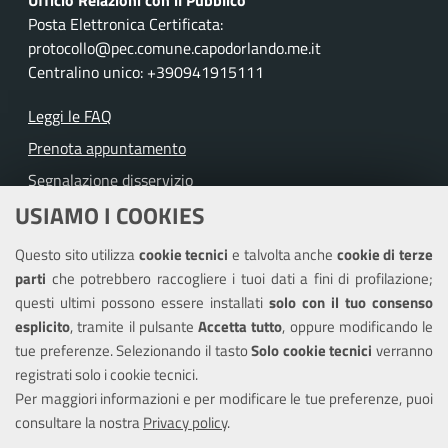
Posta Elettronica Certificata:
protocollo@pec.comune.capodorlando.me.it
Centralino unico: +390941915111
Leggi le FAQ
Prenota appuntamento
Segnalazione disservizio
USIAMO I COOKIES
Richiesta assistenza
Questo sito utilizza
cookie tecnici
e talvolta anche
cookie di terze
Amministrazione trasparente
parti
che potrebbero raccogliere i tuoi dati a fini di profilazione;
Informativa privacy
questi ultimi possono essere installati
solo con il tuo consenso
Note legali
esplicito
, tramite il pulsante
Accetta tutto
, oppure modificando le
tue preferenze. Selezionando il tasto
Solo cookie tecnici
verranno
Piano di miglioramento del sito
registrati solo i cookie tecnici.
Dichiarazione di accessibilità
Per maggiori informazioni e per modificare le tue preferenze, puoi
consultare la nostra
Privacy policy
.