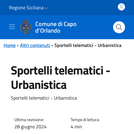
Vai al contenuto principale
Vai al menu principale
Regione Siciliana
Comune di Capo
d'Orlando
Home
Altri contenuti
Sportelli telematici - Urbanistica
Sportelli telematici -
Urbanistica
Sportelli telematici - Urbanistica
Ultima revisione:
Tempo di lettura:
28 giugno 2024
4 min