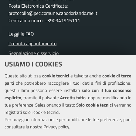
Posta Elettronica Certificata:
protocollo@pec.comune.capodorlando.me.it
Centralino unico: +390941915111
Leggi le FAQ
Prenota appuntamento
Segnalazione disservizio
USIAMO I COOKIES
Richiesta assistenza
Questo sito utilizza
cookie tecnici
e talvolta anche
cookie di terze
Amministrazione trasparente
parti
che potrebbero raccogliere i tuoi dati a fini di profilazione;
Informativa privacy
questi ultimi possono essere installati
solo con il tuo consenso
Note legali
esplicito
, tramite il pulsante
Accetta tutto
, oppure modificando le
tue preferenze. Selezionando il tasto
Solo cookie tecnici
verranno
Piano di miglioramento del sito
registrati solo i cookie tecnici.
Dichiarazione di accessibilità
Per maggiori informazioni e per modificare le tue preferenze, puoi
consultare la nostra
Privacy policy
.