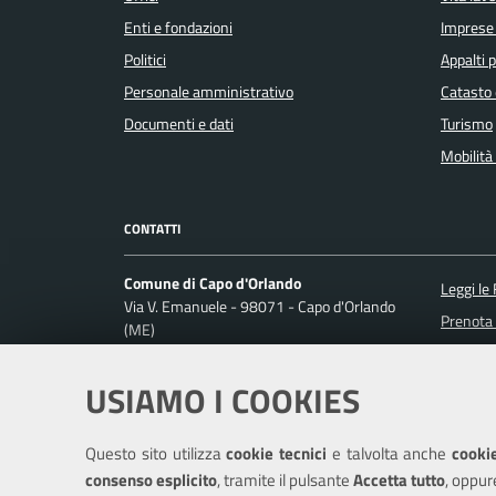
Enti e fondazioni
Imprese
Politici
Appalti p
Personale amministrativo
Catasto 
Documenti e dati
Turismo
Mobilità 
CONTATTI
Comune di Capo d'Orlando
Leggi le
Via V. Emanuele - 98071 - Capo d'Orlando
Prenota
(ME)
Codice fiscale / P. IVA: 00356650838
Segnalaz
Richiest
USIAMO I COOKIES
Ufficio Relazioni con il Pubblico
Posta Elettronica Certificata:
protocollo@pec.comune.capodorlando.me.it
Questo sito utilizza
cookie tecnici
e talvolta anche
cookie
Centralino unico: +390941915111
consenso esplicito
, tramite il pulsante
Accetta tutto
, oppur