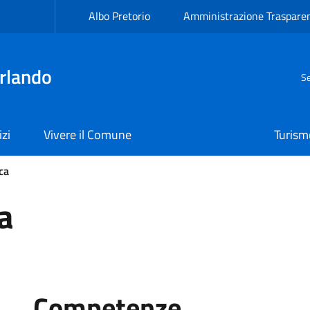
Albo Pretorio
Amministrazione Traspare
rlando
Se
izi
Vivere il Comune
Turism
ca
a
Competenze