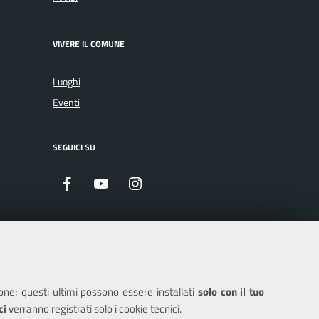
VIVERE IL COMUNE
Luoghi
Eventi
SEGUICI SU
Facebook
Youtube
Instagram
ione; questi ultimi possono essere installati
solo con il tuo
ci
verranno registrati solo i cookie tecnici.