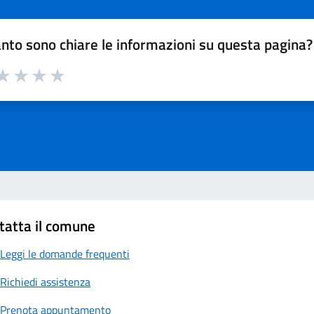
nto sono chiare le informazioni su questa pagina?
a 1 su 5
aluta 2 su 5
Valuta 3 su 5
Valuta 4 su 5
Valuta 5 su 5
tatta il comune
Leggi le domande frequenti
Richiedi assistenza
Prenota appuntamento