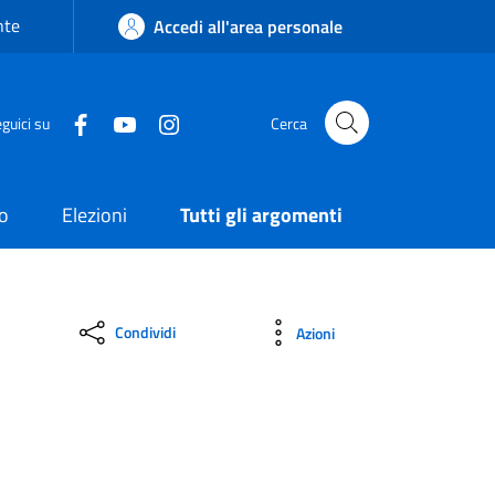
nte
Accedi all'area personale
guici su
Cerca
o
Elezioni
Tutti gli argomenti
Condividi
Azioni