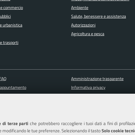
 e commercio
Ambiente
ubblici
Salute, benessere e assistenza
e urbanistica
Autorizzazioni
Agricoltura e pesca
e trasporti
 FAQ
Amministrazione trasparente
 appuntamento
Informativa privacy
ione disservizio
Note legali
a assistenza
Piano di miglioramento del sito
Dichiarazione di accessibilità
 di terze parti
che potrebbero raccogliere i tuoi dati a fini di profilaz
e modificando le tue preferenze. Selezionando il tasto
Solo cookie tecni