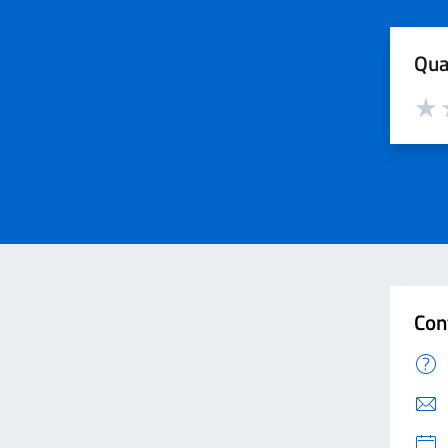
Qua
Valut
V
Con