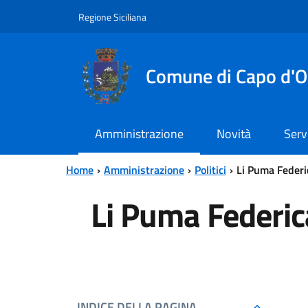
Vai al contenuto principale
Vai al menu principale
Regione Siciliana
Comune di Capo d'O
Amministrazione
Novità
Serv
Home
Amministrazione
Politici
Li Puma Federi
Li Puma Federic
INDICE DELLA PAGINA