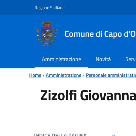
Vai al contenuto principale
Vai al menu principale
Regione Siciliana
Comune di Capo d'O
Amministrazione
Novità
Serv
Home
Amministrazione
Personale amministrati
Zizolfi Giovann
INDICE DELLA PAGINA