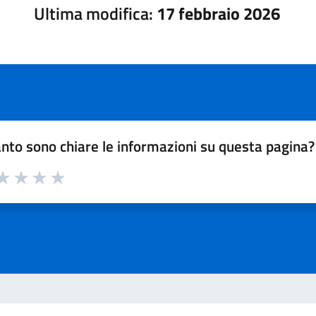
Ultima modifica:
17 febbraio 2026
nto sono chiare le informazioni su questa pagina?
a 1 su 5
aluta 2 su 5
Valuta 3 su 5
Valuta 4 su 5
Valuta 5 su 5