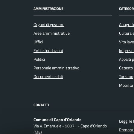
AMMINISTRAZIONE
CATEGORI
Organi di governo
Anagrafe
Aree amministrative
Cultura 
Uffici
Vita lav
Enti e fondazioni
Imprese
Politici
Appalti p
Personale amministrativo
Catasto 
Documenti e dati
Turismo
Mobilità 
CONTATTI
Comune di Capo d'Orlando
Leggi le
Via V. Emanuele - 98071 - Capo d'Orlando
Prenota
(ME)