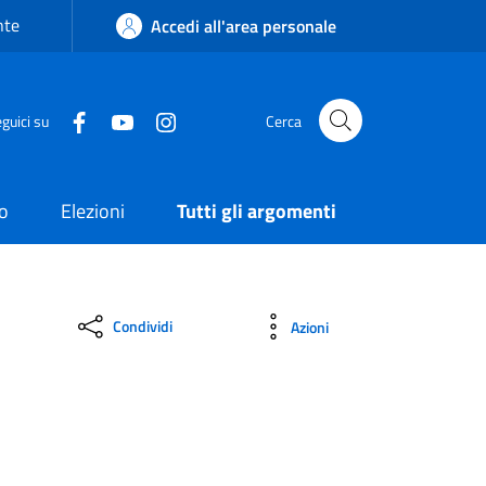
nte
Accedi all'area personale
guici su
Cerca
o
Elezioni
Tutti gli argomenti
Condividi
Azioni