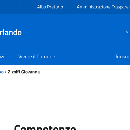
Albo Pretorio
Amministrazione Traspare
rlando
Se
izi
Vivere il Comune
Turism
vo
Zizolfi Giovanna
a
Competenze