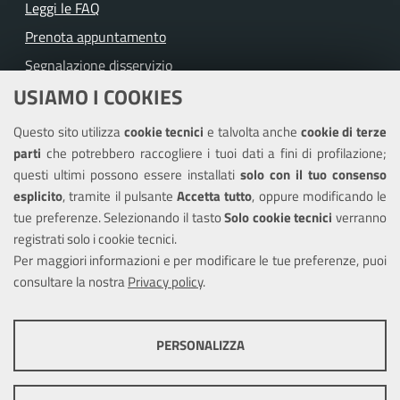
Leggi le FAQ
Prenota appuntamento
Segnalazione disservizio
USIAMO I COOKIES
Richiesta assistenza
Questo sito utilizza
cookie tecnici
e talvolta anche
cookie di terze
Amministrazione trasparente
parti
che potrebbero raccogliere i tuoi dati a fini di profilazione;
Informativa privacy
questi ultimi possono essere installati
solo con il tuo consenso
Note legali
esplicito
, tramite il pulsante
Accetta tutto
, oppure modificando le
tue preferenze. Selezionando il tasto
Solo cookie tecnici
verranno
Piano di miglioramento del sito
registrati solo i cookie tecnici.
Dichiarazione di accessibilità
Per maggiori informazioni e per modificare le tue preferenze, puoi
consultare la nostra
Privacy policy
.
SEGUICI SU
PERSONALIZZA
Facebook
Youtube
Instagram
COOKIE TECNICI
Questi cookie consentono la corretta navigazione del sito e la rendono