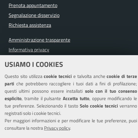
Prenota appuntamento
Segnalazione disservizio
Richiesta assistenza
Amministrazione trasparente
Informativa privacy
Note legali
USIAMO I COOKIES
Piano di miglioramento del sito
Questo sito utilizza
cookie tecnici
e talvolta anche
cookie di terze
Dichiarazione di accessibilità
parti
che potrebbero raccogliere i tuoi dati a fini di profilazione;
questi ultimi possono essere installati
solo con il tuo consenso
esplicito
, tramite il pulsante
Accetta tutto
, oppure modificando le
tue preferenze. Selezionando il tasto
Solo cookie tecnici
verranno
SEGUICI SU
registrati solo i cookie tecnici.
Facebook
Youtube
Instagram
Per maggiori informazioni e per modificare le tue preferenze, puoi
consultare la nostra
Privacy policy
.