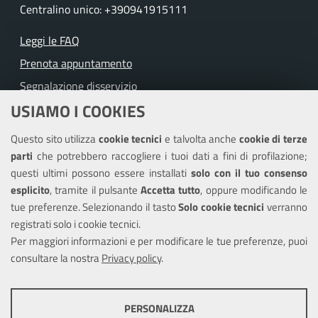
Centralino unico: +390941915111
Leggi le FAQ
Prenota appuntamento
Segnalazione disservizio
USIAMO I COOKIES
Richiesta assistenza
Questo sito utilizza
cookie tecnici
e talvolta anche
cookie di terze
Amministrazione trasparente
parti
che potrebbero raccogliere i tuoi dati a fini di profilazione;
Informativa privacy
questi ultimi possono essere installati
solo con il tuo consenso
Note legali
esplicito
, tramite il pulsante
Accetta tutto
, oppure modificando le
tue preferenze. Selezionando il tasto
Solo cookie tecnici
verranno
Piano di miglioramento del sito
registrati solo i cookie tecnici.
Dichiarazione di accessibilità
Per maggiori informazioni e per modificare le tue preferenze, puoi
consultare la nostra
Privacy policy
.
SEGUICI SU
PERSONALIZZA