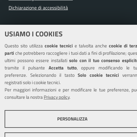
Dichiarazione di accessibilità
USIAMO I COOKIES
SEGUICI SU
Facebook
Youtube
Instagram
Questo sito utilizza
cookie tecnici
e talvolta anche
cookie di ter
parti
che potrebbero raccogliere i tuoi dati a fini di profilazione; ques
ultimi possono essere installati
solo con il tuo consenso esplicit
tramite il pulsante
Accetta tutto
, oppure modificando le t
Mappa del sito
Cookie policy
Sito
preferenze. Selezionando il tasto
Solo cookie tecnici
verran
precedente
Credits
registrati solo i cookie tecnici.
Per maggiori informazioni e per modificare le tue preferenze, pu
consultare la nostra
Privacy policy
.
PERSONALIZZA
COOKIE TECNICI