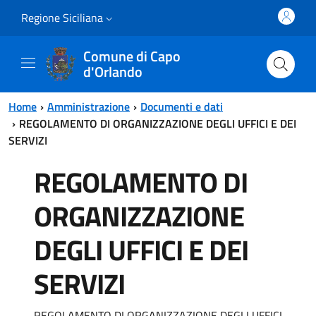
Vai al contenuto principale
Vai al menu principale
Regione Siciliana
Comune di Capo
d'Orlando
Home
Amministrazione
Documenti e dati
REGOLAMENTO DI ORGANIZZAZIONE DEGLI UFFICI E DEI
SERVIZI
REGOLAMENTO DI
ORGANIZZAZIONE
DEGLI UFFICI E DEI
SERVIZI
REGOLAMENTO DI ORGANIZZAZIONE DEGLI UFFICI