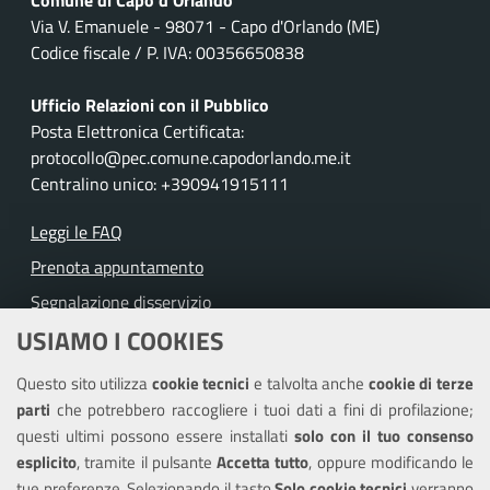
Via V. Emanuele - 98071 - Capo d'Orlando (ME)
Codice fiscale / P. IVA: 00356650838
Ufficio Relazioni con il Pubblico
Posta Elettronica Certificata:
protocollo@pec.comune.capodorlando.me.it
Centralino unico: +390941915111
Leggi le FAQ
Prenota appuntamento
Segnalazione disservizio
USIAMO I COOKIES
Richiesta assistenza
Questo sito utilizza
cookie tecnici
e talvolta anche
cookie di terze
Amministrazione trasparente
parti
che potrebbero raccogliere i tuoi dati a fini di profilazione;
Informativa privacy
questi ultimi possono essere installati
solo con il tuo consenso
Note legali
esplicito
, tramite il pulsante
Accetta tutto
, oppure modificando le
tue preferenze. Selezionando il tasto
Solo cookie tecnici
verranno