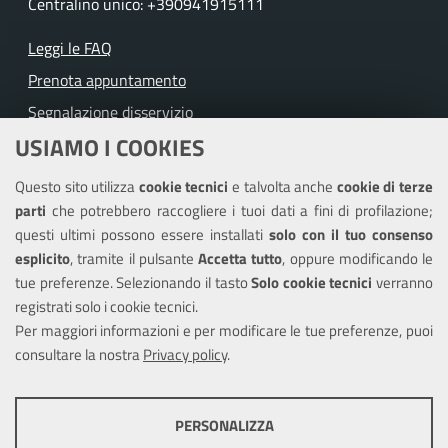
Centralino unico: +390941915111
Leggi le FAQ
Prenota appuntamento
Segnalazione disservizio
USIAMO I COOKIES
Richiesta assistenza
Questo sito utilizza
cookie tecnici
e talvolta anche
cookie di terze
Amministrazione trasparente
parti
che potrebbero raccogliere i tuoi dati a fini di profilazione;
Informativa privacy
questi ultimi possono essere installati
solo con il tuo consenso
Note legali
esplicito
, tramite il pulsante
Accetta tutto
, oppure modificando le
tue preferenze. Selezionando il tasto
Solo cookie tecnici
verranno
Piano di miglioramento del sito
registrati solo i cookie tecnici.
Dichiarazione di accessibilità
Per maggiori informazioni e per modificare le tue preferenze, puoi
consultare la nostra
Privacy policy
.
SEGUICI SU
PERSONALIZZA
Facebook
Youtube
Instagram
COOKIE TECNICI