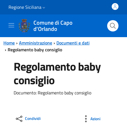
Vai al contenuto principale
Vai al menu principale
Regione Siciliana
Comune di Capo
d'Orlando
Home
Amministrazione
Documenti e dati
Regolamento baby consiglio
Regolamento baby
consiglio
Documento: Regolamento baby consiglio
Condividi
Azioni