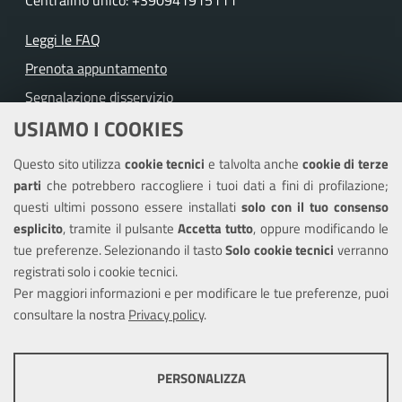
Leggi le FAQ
Prenota appuntamento
Segnalazione disservizio
USIAMO I COOKIES
Richiesta assistenza
Questo sito utilizza
cookie tecnici
e talvolta anche
cookie di terze
Amministrazione trasparente
parti
che potrebbero raccogliere i tuoi dati a fini di profilazione;
Informativa privacy
questi ultimi possono essere installati
solo con il tuo consenso
Note legali
esplicito
, tramite il pulsante
Accetta tutto
, oppure modificando le
tue preferenze. Selezionando il tasto
Solo cookie tecnici
verranno
Piano di miglioramento del sito
registrati solo i cookie tecnici.
Dichiarazione di accessibilità
Per maggiori informazioni e per modificare le tue preferenze, puoi
consultare la nostra
Privacy policy
.
SEGUICI SU
PERSONALIZZA
Facebook
Youtube
Instagram
COOKIE TECNICI