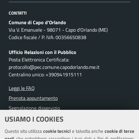
CONTATTI
Comune di Capo d'Orlando
Via V. Emanuele - 98071 - Capo d'Orlando (ME)
Codice fiscale / P. IVA: 00356650838
Ufficio Relazioni con il Pubblico
Posta Elettronica Certificata:
protocollo@pec.comune.capodorlando.me.it
Centralino unico: +390941915111
Leggi le FAQ
Prenota appuntamento
Segnalazione disservizio
USIAMO I COOKIES
Richiesta assistenza
Questo sito utilizza
cookie tecnici
e talvolta anche
cookie di terze
Amministrazione trasparente
parti
che potrebbero raccogliere i tuoi dati a fini di profilazione;