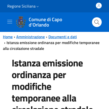
Vai al contenuto principale
Vai al menu principale
Regione Siciliana
Comune di Capo
d'Orlando
Home
Amministrazione
Documenti e dati
Istanza emissione ordinanza per modifiche temporanee
alla circolazione stradale
Istanza emissione
ordinanza per
modifiche
temporanee alla