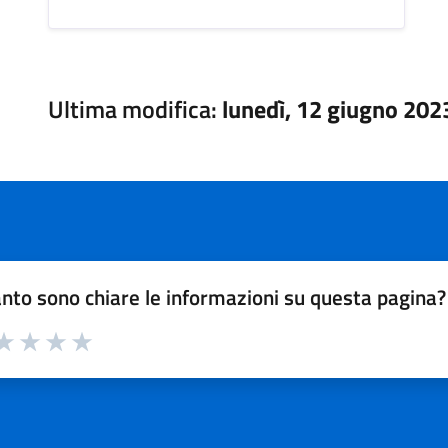
Ultima modifica:
lunedì, 12 giugno 202
nto sono chiare le informazioni su questa pagina?
a 1 su 5
aluta 2 su 5
Valuta 3 su 5
Valuta 4 su 5
Valuta 5 su 5