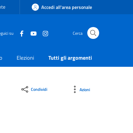
nte
Accedi all'area personale
guici su
Cerca
o
Elezioni
Tutti gli argomenti
Condividi
Azioni