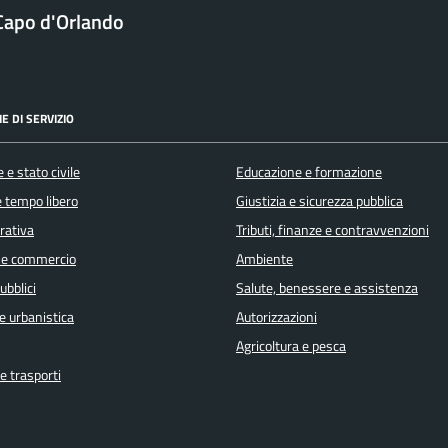
Capo d'Orlando
E DI SERVIZIO
 e stato civile
Educazione e formazione
e tempo libero
Giustizia e sicurezza pubblica
orativa
Tributi, finanze e contravvenzioni
 e commercio
Ambiente
ubblici
Salute, benessere e assistenza
e urbanistica
Autorizzazioni
Agricoltura e pesca
e trasporti