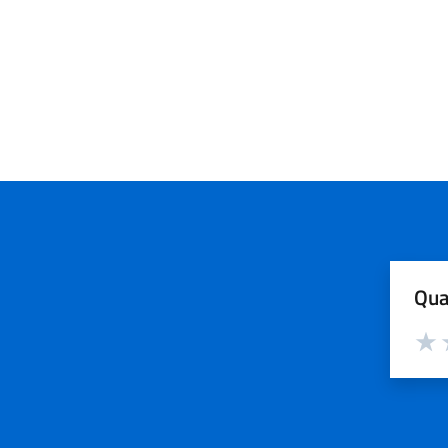
Qua
Valut
V