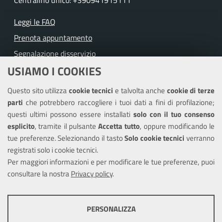
Leggi le FAQ
Prenota appuntamento
Segnalazione disservizio
USIAMO I COOKIES
Richiesta assistenza
Questo sito utilizza
cookie tecnici
e talvolta anche
cookie di terze
Amministrazione trasparente
parti
che potrebbero raccogliere i tuoi dati a fini di profilazione;
Informativa privacy
questi ultimi possono essere installati
solo con il tuo consenso
Note legali
esplicito
, tramite il pulsante
Accetta tutto
, oppure modificando le
tue preferenze. Selezionando il tasto
Solo cookie tecnici
verranno
Piano di miglioramento del sito
registrati solo i cookie tecnici.
Dichiarazione di accessibilità
Per maggiori informazioni e per modificare le tue preferenze, puoi
consultare la nostra
Privacy policy
.
SEGUICI SU
PERSONALIZZA
Facebook
Youtube
Instagram
COOKIE TECNICI