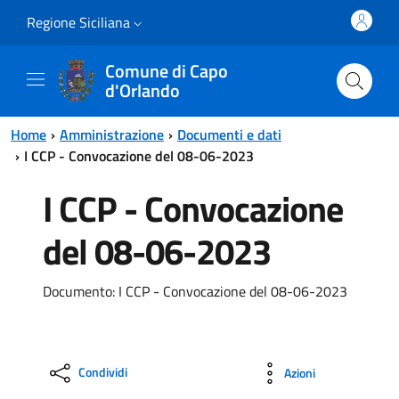
Vai al contenuto principale
Vai al menu principale
Regione Siciliana
Comune di Capo
d'Orlando
Home
Amministrazione
Documenti e dati
I CCP - Convocazione del 08-06-2023
I CCP - Convocazione
del 08-06-2023
Documento: I CCP - Convocazione del 08-06-2023
Condividi
Azioni