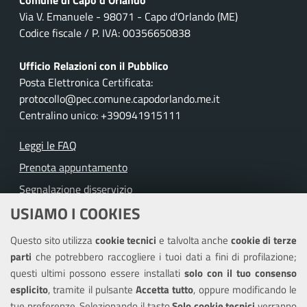
Via V. Emanuele - 98071 - Capo d'Orlando (ME)
Codice fiscale / P. IVA: 00356650838
Ufficio Relazioni con il Pubblico
Posta Elettronica Certificata:
protocollo@pec.comune.capodorlando.me.it
Centralino unico: +390941915111
Leggi le FAQ
Prenota appuntamento
Segnalazione disservizio
USIAMO I COOKIES
Richiesta assistenza
Questo sito utilizza
cookie tecnici
e talvolta anche
cookie di terze
Amministrazione trasparente
parti
che potrebbero raccogliere i tuoi dati a fini di profilazione;
Informativa privacy
questi ultimi possono essere installati
solo con il tuo consenso
Note legali
esplicito
, tramite il pulsante
Accetta tutto
, oppure modificando le
tue preferenze. Selezionando il tasto
Solo cookie tecnici
verranno