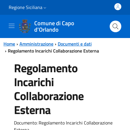
Vai al contenuto principale
Vai al menu principale
Regione Siciliana
Comune di Capo
d'Orlando
Home
Amministrazione
Documenti e dati
Regolamento Incarichi Collaborazione Esterna
Regolamento
Incarichi
Collaborazione
Esterna
Documento: Regolamento Incarichi Collaborazione
Esterna