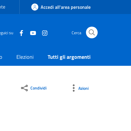
nte
Accedi all'area personale
guici su
Cerca
o
Elezioni
Tutti gli argomenti
Condividi
Azioni