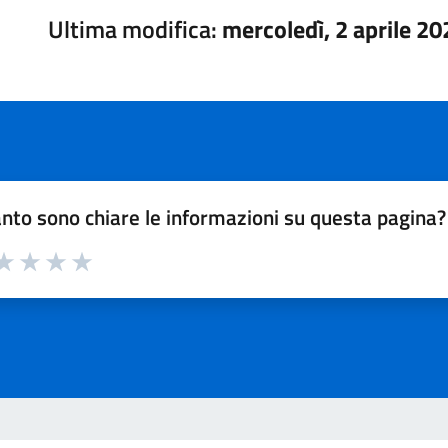
Ultima modifica:
mercoledì, 2 aprile 20
nto sono chiare le informazioni su questa pagina?
a 1 su 5
aluta 2 su 5
Valuta 3 su 5
Valuta 4 su 5
Valuta 5 su 5