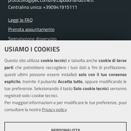
Centralino unico: +390941915111
Leggi le FAQ
Prenota appuntamento
Segnalazione disservizio
USIAMO I COOKIES
Richiesta assistenza
Questo sito utilizza
cookie tecnici
e talvolta anche
cookie di terze
Amministrazione trasparente
parti
che potrebbero raccogliere i tuoi dati a fini di profilazione;
Informativa privacy
questi ultimi possono essere installati
solo con il tuo consenso
Note legali
esplicito
, tramite il pulsante
Accetta tutto
, oppure modificando le
tue preferenze. Selezionando il tasto
Solo cookie tecnici
verranno
Piano di miglioramento del sito
registrati solo i cookie tecnici.
Dichiarazione di accessibilità
Per maggiori informazioni e per modificare le tue preferenze, puoi
consultare la nostra
Privacy policy
.
SEGUICI SU
PERSONALIZZA