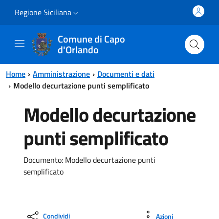
Vai al contenuto principale
Vai al menu principale
Regione Siciliana
Comune di Capo
d'Orlando
Home
Amministrazione
Documenti e dati
Modello decurtazione punti semplificato
Modello decurtazione
punti semplificato
Documento: Modello decurtazione punti
semplificato
Condividi
Azioni