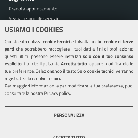
Prenota appuntamento
Segnalazione disservizio
USIAMO I COOKIES
Richiesta assistenza
Questo sito utilizza
cookie tecnici
e talvolta anche
cookie di terze
Amministrazione trasparente
parti
che potrebbero raccogliere i tuoi dati a fini di profilazione;
Informativa privacy
questi ultimi possono essere installati
solo con il tuo consenso
Note legali
esplicito
, tramite il pulsante
Accetta tutto
, oppure modificando le
tue preferenze. Selezionando il tasto
Solo cookie tecnici
verranno
Piano di miglioramento del sito
registrati solo i cookie tecnici.
Dichiarazione di accessibilità
Per maggiori informazioni e per modificare le tue preferenze, puoi
consultare la nostra
Privacy policy
.
SEGUICI SU
PERSONALIZZA
Facebook
Youtube
Instagram
COOKIE TECNICI
Questi cookie consentono la corretta navigazione del sito e la rendono
ACCETTA TUTTO