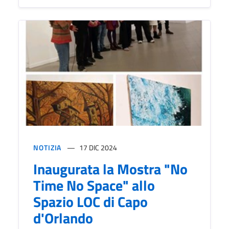
NOTIZIA
17 DIC 2024
Inaugurata la Mostra "No
Time No Space" allo
Spazio LOC di Capo
d'Orlando