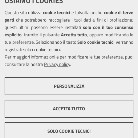
USIAMO I COOKIES
Questo sito utilizza
cookie tecnici
e talvolta anche
cookie di terze
Amministrazione trasparente
parti
che potrebbero raccogliere i tuoi dati a fini di profilazione;
Informativa privacy
questi ultimi possono essere installati
solo con il tuo consenso
Note legali
esplicito
, tramite il pulsante
Accetta tutto
, oppure modificando le
tue preferenze. Selezionando il tasto
Solo cookie tecnici
verranno
Piano di miglioramento del sito
registrati solo i cookie tecnici.
Dichiarazione di accessibilità
Per maggiori informazioni e per modificare le tue preferenze, puoi
consultare la nostra
Privacy policy
.
SEGUICI SU
PERSONALIZZA
Facebook
Youtube
Instagram
COOKIE TECNICI
Questi cookie consentono la corretta navigazione del sito e la rendono
ACCETTA TUTTO
ottimale per ogni utente. Essi non raccolgono i tuoi dati e le tue
informazioni di navigazione per scopi di marketing e profilazione, e
Mappa del sito
Cookie policy
Sito
pertanto possono essere utilizzati senza bisogno di acquisire il tuo
precedente
Credits
consenso.
SOLO COOKIE TECNICI