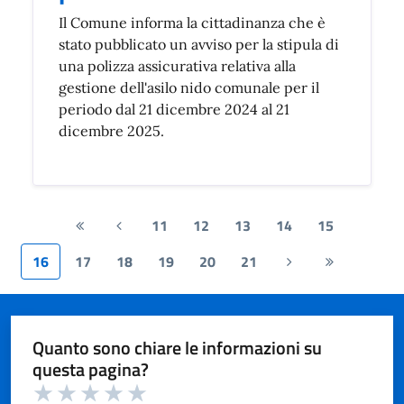
Il Comune informa la cittadinanza che è
stato pubblicato un avviso per la stipula di
una polizza assicurativa relativa alla
gestione dell'asilo nido comunale per il
periodo dal 21 dicembre 2024 al 21
dicembre 2025.
11
12
13
14
15
Prima
Pagina
pagina
precedente
16
17
18
19
20
21
Pagina
Ultima
successiva
pagina
Quanto sono chiare le informazioni su
questa pagina?